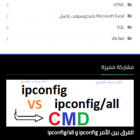
HTML
3
Microsoft Excel مايكروسوفت إكسل
2
SQL
6
VB.Net
2
مشاركة مميزة
الفرق بين الأمر ipconfig و ipconfig/all