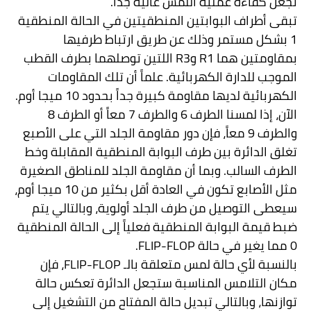
تجعل كفاءة عملية اللمس عالية جداً.
تبقى أطراف البوابتين المنطقيتين في الحالة المنطقية
1 بشكل مستمر وذلك عن طريق ارتباط طرفيها
بمقاومتين هما
R1
و
R3
اللتين توصلهما بطرف القطب
الموجب للدارة الكهربائية. علماً أن تلك المقاومات
الكهربائية لديها مقاومة كبيرة جداً بحدود 10 ميجا أوم.
الآن، إذا لمسنا الطرف 6 والطرف 7 معاً أو الطرف 8
والطرف 9 معاً، فإن دور مقاومة الجلد التي على الأصبع
تغلق الدائرة بين طرف البوابة المنطقية المقابلة وخط
الطرف السالب. وبما أن مقاومة الجلد للمناطق الصغيرة
مثل الأصابع تكون في العادة أقل بكثير من 10 ميجا أوم،
سيعطى التوصيل من طرف الجلد أولوية، وبالتالي يتم
ضبط قيمة البوابة المنطقية فعلياً إلى الحالة المنطقية
0 مما يغير في حالة
FLIP-FLOP
.
بالنسبة لأي حالة لمس متعلقة بالـ
FLIP-FLOP
، فإن
مكان التلامس المناسبة ستجعل الدائرة تعكس حالة
توازنها، وبالتالي تبديل حالة المفتاح من التشغيل إلى