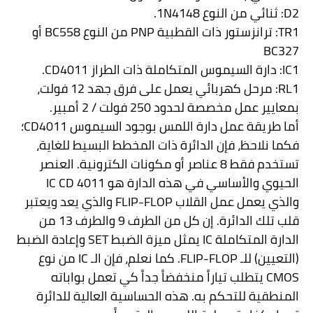
D2
: ثنائي من النوع
1N4148
.
TR1
: ترانزستور ذات القطبية
PNP
من النوع
BC558
أو
BC327
IC1
:
دارة السيموس المتكاملة ذات الطراز
CD4011
.
RL1
:
مرحل كهربائي يعمل على فرق جهد 12 فولت،
بمعايير عمل مخصصة لحدود 250 فولت / 2 أمبير.
أما طريقة عمل دارة اللمس بوجود السيموس
CD4011
؛
ف
كما نلاحظ، فإن الدائرة ذات المخطط البسيط للغاية،
تستخدم فقط 8 عناصر أو مكونات الكترونية. العنصر
الحيوي والأساسي في هذه الدارة هو
IC CD 4011
والذي يعمل عمل القلاب
FLIP-FLOP
والذي يعد ويعتبر
قلب تلك الدائرة. إن كل من الطرف 9 والطرف 13 من
الدارة المتكاملة
IC
يمثل ميزة الضبط
SET
وإعادة الضبط
(التعيين) للـ
FLIP-FLOP
. كما نعلم، فإن الـ
IC
من نوع
CMOS
يتطلب تياراً منخفضاً جداً كي تعمل بواباته
المنطقية للتحكم به. هذه الحساسية العالية للدائرة