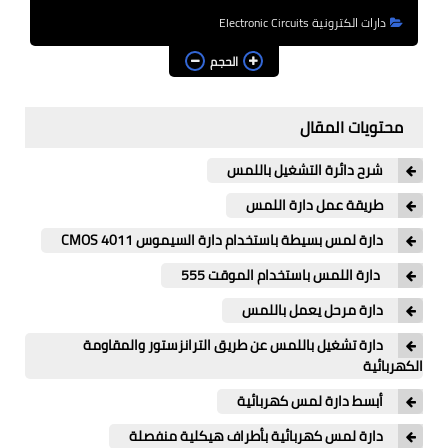
برامج الرياضيات والإحصاء
دارات الكترونية Electronic Circuits
الكتب الالكترونية
الحجم
مشاريع الكترونية
محتويات المقال
مشاريع دارات الكترونية
شرح دائرة التشغيل باللمس
مشاريع أردوينو Arduino
طريقة عمل دارة اللمس
شبكات وانترنت
دارة لمس بسيطة باستخدام دارة السيموس CMOS 4011
دارة اللمس باستخدام الموقت 555
قسم البرمجيات والأكواد
دارة مرحل يعمل باللمس
حاسبات علمية
دارة تشغيل باللمس عن طريق الترانزستور والمقاومة
English
الكهربائية
أبسط دارة لمس كهربائية
دارة لمس كهربائية بأطراف هيكلية منفصلة