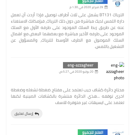
العلم للجميع
29 فبراير 2020 في 1:30 م
الترياك BT131 يشمل على ثلاث أطراف توصيل، فإذا أردت أن تعمل
دارة اللمس لديك مباشرة من دون ذلك الترياك، فبإمكانك الاستغناء
عنه عن طريق ربط السلك الموجود على طرفه الأول مع السلك
الموجود على طرفه الأخير مباشرة مع بعضهما البعض مع اهمال
السلك الموصول مع الطرف الأوسط للترياك، والمسؤول عن
التشغيل باللمس.
eng-azzagheer
20 يوليو 2020 في 5:27 ص
محتاج دائرة كشاف جيب تعتمد على مفتاح ضغطة تشغله وضغطة
اخرى توقفه ...هذي الدائرة منتشرة بالكشافات الصينية لكنها
تعتمد على ايسيهات غير متوفرة للاسف
إرسال تعليق
العلم للجميع