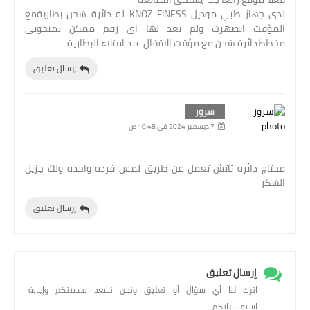
لدى جهاز طبي موديل KNOZ-FINESS له دائرة شحن بطاريةمع
المؤقت انصهرت ولم يعد لها اي رقم ممكن تمنحوني
مخططدائرة شحن مع مؤقت الاقفال عند امتلاء البطارية
إرسال تعليق
سرور
7 ديسمبر 2024 في 10:48 ص
محتاج دائره تاتش تعمل عن طريق لمس فرده واحده ولك جزيل
الشكر
إرسال تعليق
إرسال تعليق
اترك لنا أي سؤال أو تعليق ونحن نسعد بخدمتكم وإجابة
استفساراتكم