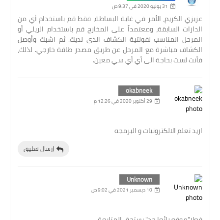
31 يوليو 2020 في 9:37 ص
عزيزي الكريم، الأمر في غاية البساطة، فقط قم باستخدام أي من
الدارات السابقة، ومعتمداً على المخارج قم باستخدام الريلي أو
المرحل المناسب لفولتية الكشاف الذي لديك. ثم اشبك وأوصل
الكشاف مباشرة مع المرحل عن طريق مصدر طاقة خارجي. لذلك،
فأنت لست بحاجة الى أي أي سي معين.
okabneek
29 أكتوبر 2020 في 12:26 م
اريد تعلم الالكترونيات و البرمجه
إرسال تعليق
Unknown
10 ديسمبر 2021 في 9:02 ص
فعلا"موقع رائعا جد" يستحق المتابعة