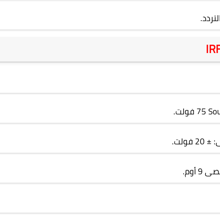
لتردد.
IR
So
75 فولت.
 فولت.
 9 أوم.