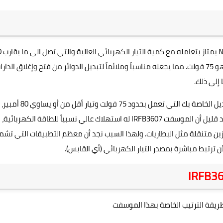
N
يمتاز بتعامله 
هو 75 فولت. مما يجعله مناسباً وملائماً لتبديل الدوائر من فتح وإغلاق الدارا
 إلى ذلك.
لذلك، إذا كنت تبحث عن موسفت ليتم استخدامه في دائرة التبديل الخاصة بك التي تعمل بحدود 75 فولت وتيار أقل من أو يساوي 80 أمبير،
د قليل أن الموسفت
IRFB3607
له استهلاك عالي نسبياً للطاقة الكهربائية،
ين متنقلة مثل البطاريات. ولهذا السبب نجد أن معظم التطبيقات التي تشم
رتبط مباشرة بمصدر التيار الكهربائي (أي القابس).
IRFB3
ريقة الترتيب الخاصة بهذا الموسفت