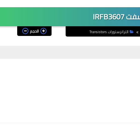
IRFB360
الحجم
الترانزستورات Transistors