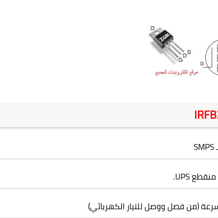
IRFB
ـ
SMPS
ر منقطع
UPS
.
لسرعة (من فصل ووصل للتيار الكهربائي)