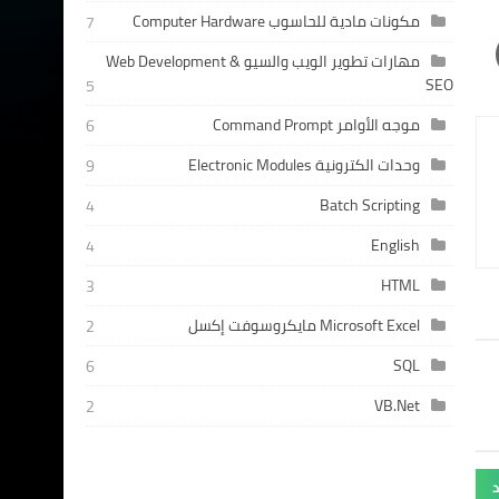
مكونات مادية للحاسوب Computer Hardware
7
مهارات تطوير الويب والسيو Web Development &
SEO
5
موجه الأوامر Command Prompt
6
وحدات الكترونية Electronic Modules
9
Batch Scripting
4
English
4
HTML
3
Microsoft Excel مايكروسوفت إكسل
2
SQL
6
VB.Net
2
د