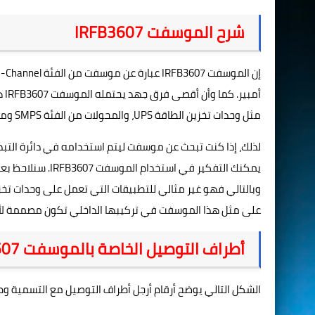
شرح الموسفت
IRFB3607
إن الموسفت
IRFB3607
عبارة عن موسفت من الفئة
-Channel
أمبير. كما وأن أقصى فرق جهد يحتمله الموسفت
IRFB3607
مثل وحدات تخزين الطاقة
UPS
، والمحولات من الفئة
SMPS
وما
يمكنك التفكير في استخدام الموسفت
IRFB3607
. سنلاحظ بع
وبالتالي فهو غير مثالي للتطبيقات التي تعمل على وحدات تخز
على مثل هذا الموسفت في تركيبها الداخلي تكون مصممة لأن ت
أطراف التوصيل الخاصة بالموسفت
607
الشكل التالي يوضح أرقام أرجل أطراف التوصيل مع التسمية وط