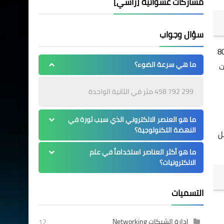
مشاركات عشوائية [رأسي]
سؤال وجواب
مع كمية التيار الكهربائي العالية والتي تصل الى ما يقارب 80
ما هي سرعة الضوء؟
ت
299 792 458 مثر في الثانية الواحدة
ما هو العنصر الالكتروني الذي سبب ثورة في
النهضة التكنولوجية؟
ل
ما هو أكثر العناصر استخداماً في علم
الالكترونيات؟
التسميات
إدارة الشبكات Networking
12