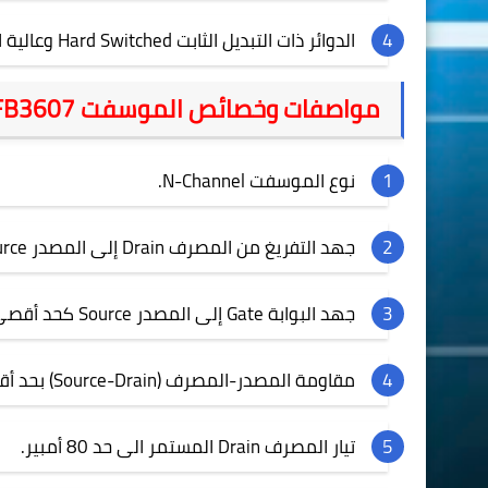
الدوائر ذات التبديل الثابت
Hard Switched
وعالية ا
مواصفات وخصائص الموسفت
FB3607
نوع الموسفت
N-Channel
.
جهد التفريغ من المصرف
Drain
إلى المصدر
urce
جهد البوابة
Gate
إلى المصدر
Source
كحد أقصى: ± 20
مقاومة المصدر-المصرف (
Source-Drain
) بحد أقصى
تيار المصرف
Drain
المستمر الى حد 80 أمبير.