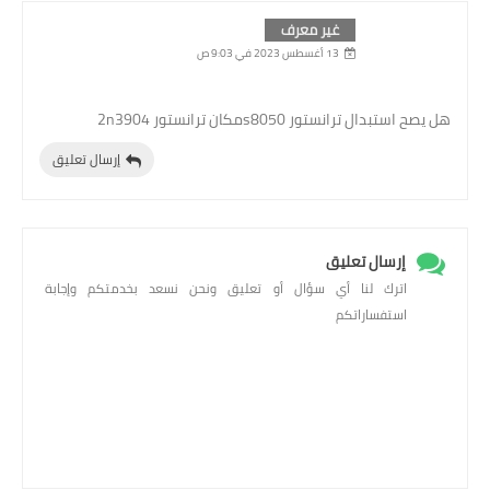
غير معرف
13 أغسطس 2023 في 9:03 ص
هل يصح استبدال ترانستور s8050مكان ترانستور 2n3904
إرسال تعليق
إرسال تعليق
اترك لنا أي سؤال أو تعليق ونحن نسعد بخدمتكم وإجابة
استفساراتكم