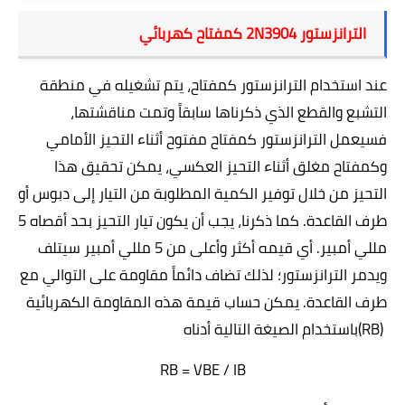
الترانزستور
2N3904
كمفتاح كهربائي
عند استخدام الترانزستور كمفتاح، يتم تشغيله في منطقة
التشبع والقطع الذي ذكرناها سابقاً وتمت مناقشتها،
فسيعمل الترانزستور كمفتاح مفتوح أثناء التحيز الأمامي
وكمفتاح مغلق أثناء التحيز العكسي، يمكن تحقيق هذا
التحيز من خلال توفير الكمية المطلوبة من التيار إلى دبوس أو
طرف القاعدة. كما ذكرنا، يجب أن يكون تيار التحيز بحد أقصاه 5
مللي أمبير. أي قيمه أكثر وأعلى من 5 مللي أمبير سيتلف
ويدمر الترانزستور؛ لذلك تضاف دائماً مقاومة على التوالي مع
طرف القاعدة. يمكن حساب قيمة هذه المقاومة الكهربائية
(RB)
باستخدام الصيغة التالية أدناه
RB = VBE / IB