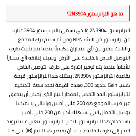
ما هو الترانزستور
2N3904
؟
الترانزستور
2N3904
والذي يسمى بالترانزستور
3904
ع
بارة
عن ترانزستور من الفئة
NPN
ومن ثم سيتم ترك المجمع
والباعث مفتوحين (أي منحازان عكسياً) عندما يتم تثبيت طرف
التوصيل الخاص بالقاعدة على الأرض، وسيتم إغلاقه (أي منحازاً
للأمام) عندما يتم توفير إشارة على طرف التوصيل الخاص
بقاعدة الترانزستور
2N3904
. يمتلك هذا الترانزستور
قيمة
كسب
Gain
بحدود 300، وهذه القيمة تحدد سعة التضخيم
للترانزستور. الحد الأقصى لمقدار التيار الذي يمكن أن يتدفق
عبر طرف المجمع هو 200 مللي أمبير، وبالتالي لا يمكننا
توصيل الأحمال التي تستهلك أكثر من 200 مللي أمبير
باستخدام هذا الترانزستور. لتحيز الترانزستور، يتعين علينا تزويد
التيار إلى طرف القاعدة، يجب أن يقتصر هذا التيار
(IB)
على 0.5