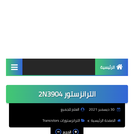
الرئيسية
مكتبة البرامج
الترانزستور 2N3904
برامج ويندوز
أنظمة تشغيل
30 ديسمبر 2021
العلم للجميع
الصفحة الرئيسية
الترانزستورات Transistors
لغات برمجة
الحجم