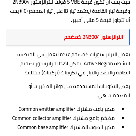
حيث يجب أن تكون قيمة
VBE
5 فولت
للترانزستور
2N3904
وقيمة
تيار القاعدة (يعتمد تيار
IB
على تيار المجمع
(IC)
)
يجب
ألا تتجاوز قيمة 5 مللي أمبير
.
الترانزستور
2N3904
كمضخم
يعمل الترانزستورات كمضخم عندما تعمل في المنطقة
النشطة
Active Region
. يمكن لهذا الترانزستور تضخيم
الطاقة والجهد والتيار في تكوينات (تركيبات) مختلفة
.
بعض التكوينات المستخدمة في دوائر المكبرات أو
المضخمات هي:
مكبر باعث مشترك
Common emitter amplifier
مضخم جامع مشترك
Common collector amplifier
مكبر الصوت المشترك
Common base amplifier