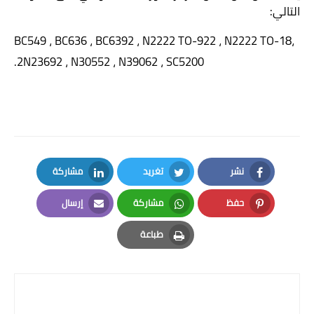
التالي:
BC549
،
BC636
،
BC639
، 2
N2222 TO-92
، 2
N2222 TO-18
،
.
2
N2369
، 2
N3055
، 2
N3906
، 2
SC5200
نشر
تغريد
مشاركة
LinkedIn
Twitter
Facebook
حفظ
مشاركة
إرسال
Email
Whatsapp
Pinterest
طباعة
Print