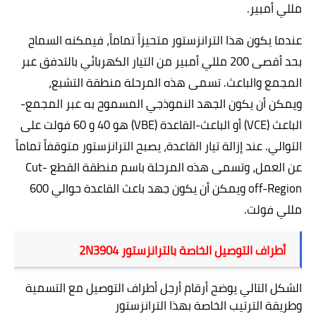
مللي أمبير.
عندما يكون هذا الترانزستور متحيزاً تماماً، فيمكنه السماح
بحد أقصى 200 مللي أمبير من التيار الكهربائي بالتدفق عبر
المجمع والباعث. تسمى هذه المرحلة منطقة التشبع،
ويمكن أن يكون الجهد النموذجي المسموح به عبر المجمع-
الباعث
(VCE)
أو الباعث-القاعدة
(VBE)
ه
و 40 و 60 فولت على
التوالي. عند إزالة تيار القاعدة، يصبح الترانزستور متوقفاً تماماً
عن العمل، وتسمى هذه المرحلة باسم منطقة القطع
Cut-
off-Region
ويمكن أن يكون جهد باعث القاعدة حوالي 600
مللي فولت
.
أطراف التوصيل الخاصة بالترانزستور
2N3904
الشكل التالي يوضح أرقام أرجل أطراف التوصيل مع التسمية
وطريقة الترتيب الخاصة بهذا الترانزستور