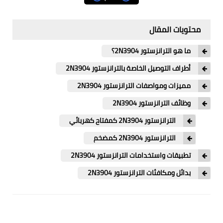
برامج الرياضيات والإحصاء
محتويات المقال
الكتب الالكترونية
مشاريع الكترونية
ما هو الترانزستور 2N3904؟
أطراف التوصيل الخاصة بالترانزستور 2N3904
مشاريع دارات الكترونية
مميزات ومواصفات الترانزستور 2N3904
مشاريع أردوينو Arduino
وظائف الترانزستور 2N3904
شبكات وانترنت
الترانزستور 2N3904 كمفتاح كهربائي
الترانزستور 2N3904 كمضخم
قسم البرمجيات والأكواد
تطبيقات واستخدامات الترانزستور 2N3904
حاسبات علمية
بدائل ومكافئات الترانزستور 2N3904
English