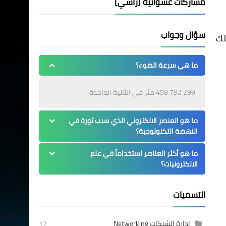
مشاركات عشوائية [رأسي]
سؤال وجواب
لك
ما هي سرعة الضوء؟
299 792 458 مثر في الثانية الواحدة
ما هو العنصر الالكتروني الذي سبب ثورة في
النهضة التكنولوجية؟
ما هو أكثر العناصر استخداماً في علم
الالكترونيات؟
التسميات
إدارة الشبكات Networking
12