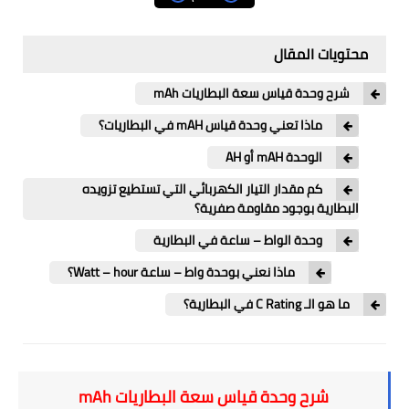
برامج الرياضيات والإحصاء
محتويات المقال
الكتب الالكترونية
مشاريع الكترونية
شرح وحدة قياس سعة البطاريات mAh
ماذا تعني وحدة قياس mAH في البطاريات؟
مشاريع دارات الكترونية
الوحدة mAH أو AH
مشاريع أردوينو Arduino
كم مقدار التيار الكهربائي التي تستطيع تزويده
البطارية بوجود مقاومة صفرية؟
شبكات وانترنت
وحدة الواط – ساعة في البطارية
قسم البرمجيات والأكواد
ماذا نعني بوحدة واط – ساعة Watt – hour؟
حاسبات علمية
ما هو الـ C Rating في البطارية؟
English
شرح وحدة قياس سعة البطاريات mAh