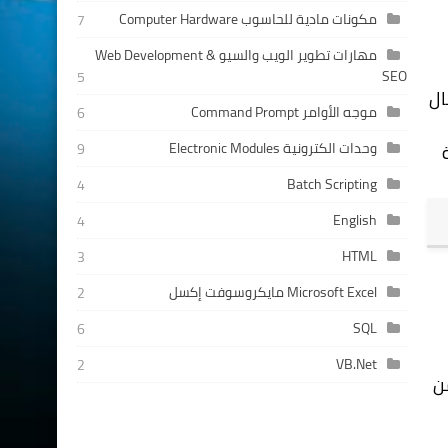
مكونات مادية للحاسوب Computer Hardware
7
مهارات تطوير الويب والسيو Web Development &
SEO
5
ريقة اتصال
موجه الأوامر Command Prompt
6
وحدات الكترونية Electronic Modules
ة
9
Batch Scripting
4
English
4
HTML
3
Microsoft Excel مايكروسوفت إكسل
2
SQL
6
VB.Net
2
يد من