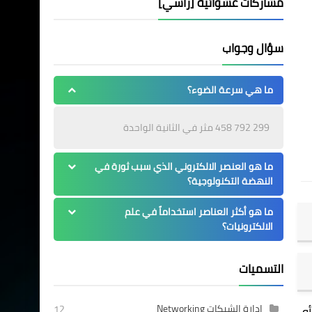
مشاركات عشوائية [رأسي]
سؤال وجواب
ما هي سرعة الضوء؟
299 792 458 مثر في الثانية الواحدة
ما هو العنصر الالكتروني الذي سبب ثورة في
النهضة التكنولوجية؟
ما هو أكثر العناصر استخداماً في علم
الالكترونيات؟
التسميات
إدارة الشبكات Networking
و
12