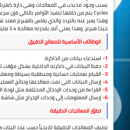
بسبب وجود مذبذب في المعالجات وهي دارة كهربائ
Cycles
يتم من خلالها تنفيذ الأوامر بالتالي فإن سرع
جيجا هيرتز، وهذا يعني أنه، بقدرته معالجة 2.4 مليار عملية حسابية في الثانية الواحدة وهي سرعة عالية جدا.
الوظائف الأساسية للمعالج الدقيق
1-
استدعاء بيانات من الذاكرة.
2-
حفظ البيانات في ذاكرته الداخلية بشكل مؤقت لحين
3-
القيام بعمليات حسابية ومنطقية بسيطة ومعقدة 
4-
إرسال البيانات التي تمت معالجتها ونتائج العم
5-
القراءة من وحدات الإدخال المختلفة مثل لوحة ا
6-
إرسال المعلومات إلى وحدات الإخراج مثل شاشة 
تطوّر المعالجات الدقيقة
تصنف المعالجات الدقيقة تاريخياً حسب عدد البتات
s