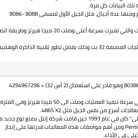
تلك البيانات كل مرة.
فالمعالجات المصنفة 16 بت ظهرت في سنة 1978م ومنها عدة أجيال، مثل الجيل الأول لمسمى 8088 -8086
ظهر لاحقا أجيال أخرى من المعالجات المصنفة 16 بت والتي تميزت بسرعة أعلى وصلت 20 ميجا هيرتز وط
ان التطور التكنولوجي الجديد سمح باستعمال المعالجات المصنفة 32 بت وذلك بفضل تطور تقنية الذاكرة الوهمي
الجيل الأول من معالجات 32 بت ظهرت مع المعالج 80386 وهو قادر على استعمال (2 أس 32) = 4294967296
الجيل الثاني من معالجات 32 بت تطورت مع زيادة في سرعة تنفيذ العمليات وصلت الى 50 ميجا هيرتز وفي الفترة
الجات أسرع من نفس الجيل مثل 486S X2.
لكن باكورة تطور المعالجات الدقيقة أي "بدايته الأولى" كان في عام 1993 حين قامت شركة إنتل بصنع نوع جد
Pent
ومن أهم مواصفات هذه المعالجات قدرتها على إنجاز
لى في الأداء.