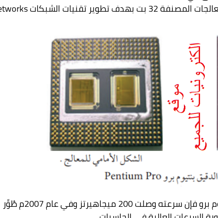
etworks
زيادة على كل المواصفات التي ملكها المعالج بنتيوم برو فإن سرعته وصلت 200 ميجاهيرتز وفي عام 2007م طُوِّر