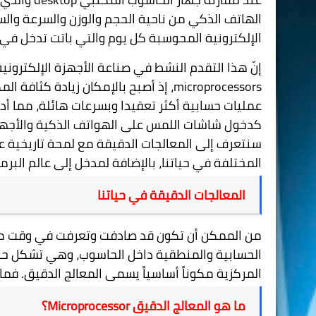
الهاتف الذكي من ناحية الحجم والوزن والسرعة والس
الإلكترونية المحوسبة كل يوم والتي باتت تدخل في ك
إنّ هذا التقدم النشط في صناعة الأجهزة الإلكترون
microprocessors
، إذ أصبح بالإمكان زيادة كثافة ا
عمليات حسابية أكثر تعقيدا وبسرعات هائلة، مما أ
كدخول شاشات اللمس على الهواتف الذكية والأجهزة
سنتعرف إلى المعالجات الدقيقة مع لمحة تاريخية 
المختلفة في حياتنا، بالإضافة لمدخل إلى عالم البر
المعالجات الدقيقة في حياتنا
من الممكن أن تكون قد صادفت وتعرفت في وقت ما ع
الحسابية والمنطقية داخل الحاسوب، وهي تشكل حلق
المركزية مكوناً أساسياً يسمى المعالج الدقيق. فم
ما هو المعالج الدقيق
Microprocessor
؟