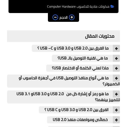
برامج الرياضيات والإحصاء
مكونات مادية للحاسوب Computer Hardware
الكتب الالكترونية
الحجم
مشاريع الكترونية
محتويات المقال
مشاريع دارات الكترونية
ما الفرق بين USB 2.0 و USB 3.0 و USB –C ؟
مشاريع أردوينو Arduino
ما هي تقنية التوصيل بالـ USB؟
شبكات وانترنت
ماذا تعني الكلمة أو الاختصار USB؟
ما هي أنواع منافذ التوصيل USB في أجهزة الحاسوب أو
قسم البرمجيات والأكواد
الكمبيوتر؟
حاسبات علمية
ما هو رمز أو إشارة كل من USB 2.0 و USB 3.0و USB 3.1
للتمييز بينهما؟
English
الفرق بين USB 2.0 و USB 3.0 و USB C ؟
خصائص ومواصفات منفذ USB 2.0