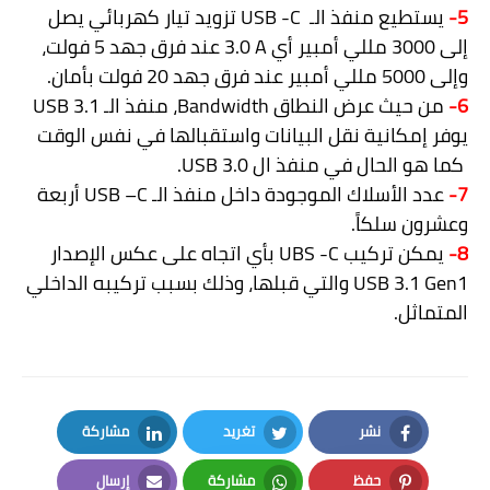
5-
يستطيع منفذ الـ
USB -C
تزويد تيار كهربائي يصل
إلى 3000 مللي أمبير أي
3.0 A
عند فرق جهد 5 فولت،
وإلى 5000 مللي أمبير عند فرق جهد 20 فولت بأمان.
6-
من حيث عرض النطاق
Bandwidth
، منفذ الـ
USB 3.1
يوفر إمكانية نقل البيانات واستقبالها في نفس الوقت
كما هو الحال في منفذ ال
USB 3.0
.
7-
عدد الأسلاك الموجودة داخل منفذ الـ
USB –C
أربعة
وعشرون سلكاً.
8-
يمكن تركيب
UBS -C
بأي اتجاه على عكس الإصدار
USB 3.1 Gen1
والتي قبلها، وذلك بسبب تركيبه الداخلي
المتماثل.
نشر
تغريد
مشاركة
LinkedIn
Twitter
Facebook
حفظ
مشاركة
إرسال