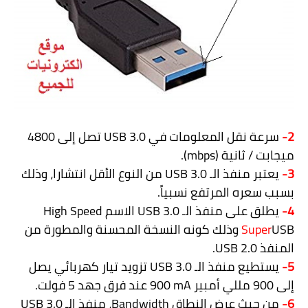
2-
سرعة نقل المعلومات في
USB 3.0
تصل إلى
4800
ميجابت / ثانية (
mbps
).
3-
يعتبر منفذ الـ
USB 3.0
من النوع الأقل انتشارا، وذلك
بسبب سعره المرتفع نسبياً.
4-
يطلق على منفذ الـ
USB 3.0
الاسم
High Speed
USB
Super
وذلك كونه النسخة المحسنة والمطورة من
المنفذ
USB 2.0
.
5-
يستطيع منفذ الـ
USB 3.0
تزويد تيار كهربائي يصل
إلى 900 مللي أمبير
900 mA
عند فرق جهد 5 فولت.
6-
من حيث عرض النطاق
Bandwidth
، منفذ الـ
USB 3.0