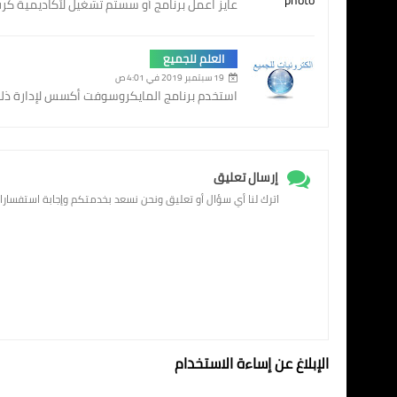
عايز اعمل برنامج أو سستم تشغيل لأكاديمية كر
العلم للجميع
19 سبتمبر 2019 في 4:01 ص
استخدم برنامج المايكروسوفت أكسس لإدارة ذلك
إرسال تعليق
اترك لنا أي سؤال أو تعليق ونحن نسعد بخدمتكم وإجابة استفسارا
الإبلاغ عن إساءة الاستخدام