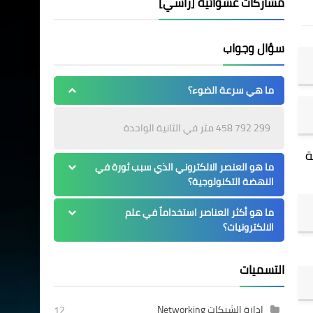
مشاركات عشوائية [رأسي]
سؤال وجواب
ما هي سرعة الضوء؟
299 792 458 مثر في الثانية الواحدة
ة
ما هو العنصر الالكتروني الذي سبب ثورة في
النهضة التكنولوجية؟
ما هو أكثر العناصر استخداماً في علم
الالكترونيات؟
التسميات
إدارة الشبكات Networking
12